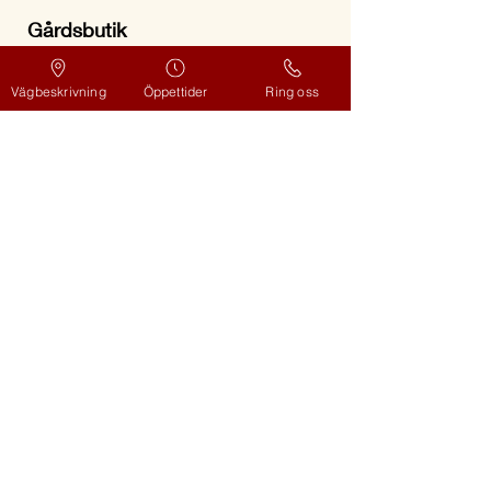
Gårdsbutik
alla dagar*,
kl. 11-18
Vägbeskrivning
Öppettider
Ring oss
Halloncafé
alla dagar,
kl. 11-17*
Självbetjäningskiosk
alla dagar,
kl. 9-18
Självplockning
öppettider, klicka här
Kontakta oss
OM
Familjen Biärsjö