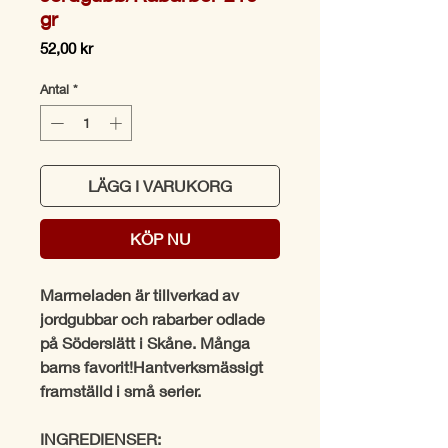
gr
Pris
52,00 kr
Antal
*
LÄGG I VARUKORG
KÖP NU
Marmeladen är tillverkad av
jordgubbar och rabarber odlade
på Söderslätt i Skåne. Många
barns favorit!Hantverksmässigt
framställd i små serier.
INGREDIENSER: