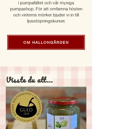
i pumpafältet och vår mysiga
pumpashop. För att omfamna hösten
och vinterns mörker bjuder vi in till
ljusstöpningskurser.
OM HALLONGÅRDEN
Visste du att...