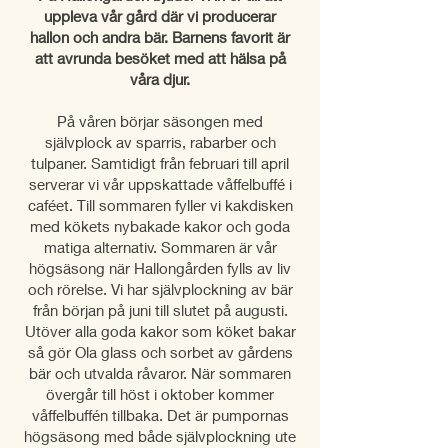
uppleva vår gård där vi producerar
hallon och andra bär. Barnens favorit är
att avrunda besöket med att hälsa på
våra djur.
På våren börjar säsongen med
självplock av sparris, rabarber och
tulpaner. Samtidigt från februari till april
serverar vi vår uppskattade våffelbuffé i
caféet. Till sommaren fyller vi kakdisken
med kökets nybakade kakor och goda
matiga alternativ. Sommaren är vår
högsäsong när Hallongården fylls av liv
och rörelse. Vi har självplockning av bär
från början på juni till slutet på augusti.
Utöver alla goda kakor som köket bakar
så gör Ola glass och sorbet av gårdens
bär och utvalda råvaror. När sommaren
övergår till höst i oktober kommer
våffelbuffén tillbaka. Det är pumpornas
högsäsong med både självplockning ute