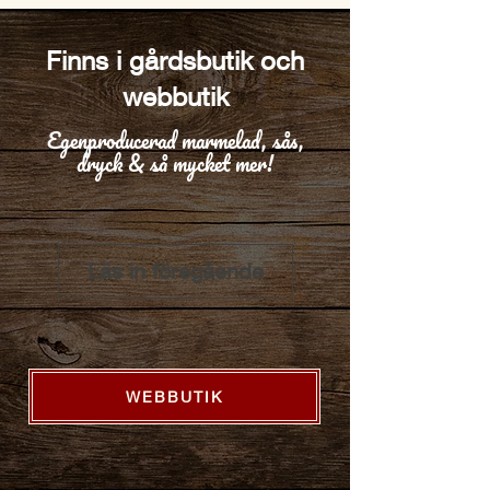
Finns i gårdsbutik och
webbutik
Egenproducerad marmelad, sås,
dryck & så mycket mer!
Läs in föregående
WEBBUTIK