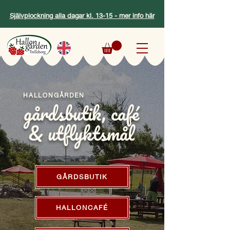
Självplockning alla dagar kl. 13-15 - mer info här
HALLONGÅRDEN
gårdsbutik, café
& utflyktsmål
GÅRDSBUTIK
HALLONCAFÉ