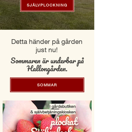
SJÄLVPLOCKNING
Detta händer på gården
just nu!
Sommaren är underbar på
Hallongården.
SOMMAR
i gårdsbutiken
& självbetjäningskiosken
plockat
Självplock